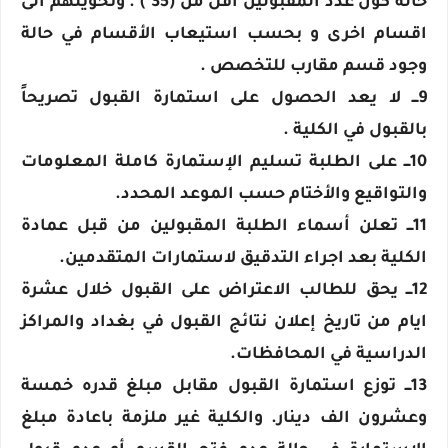
حالة كون عدد المقبولين اقل من (35 ) . وتحويلهم الى
اقسام اخرى و بحسب استيعاب الأقسام في حالة
وجود قسم مقارب للتخصص .
9ـــ لا يعد الحصول على استمارة القبول تصريحاً
بالقبول في الكلية .
10ـــ على الطلبة تسليم الإستمارة كاملة المعلومات
والتواقيع والأختام حسب الموعد المحدد.
11ـــ تعلن أسماء الطلبة المقبولين من قبل عمادة
الكلية بعد اجراء التدقيق لاستمارات المتقدمين.
12ـــ يحق للطالب الاعتراض على القبول خلال عشرة
ايام من تاريخ إعلان نتائج القبول في بغداد والمراكز
الدراسية في المحافظات.
13ـــ توزع استمارة القبول مقابل مبلغ قدره خمسة
وعشرون الف دينار. والكلية غير ملزمة باعادة مبلغ