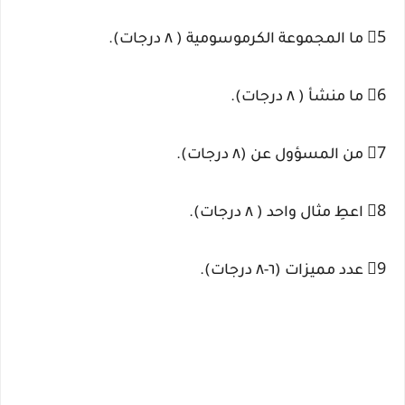
5⃣ ما المجموعة الكرموسومية ( ٨ درجات).
6⃣ ما منشأ ( ٨ درجات).
7⃣ من المسؤول عن (٨ درجات).
8⃣ اعطِ مثال واحد ( ٨ درجات).
9⃣ عدد مميزات (٦-٨ درجات).