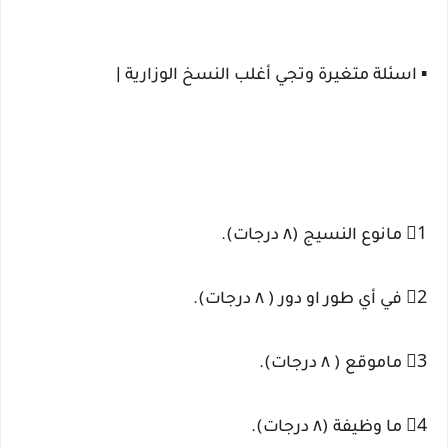
▪️ اسئلة متغيرة وتجي أغلب النسخ الوزارية |
1⃣ مانوع النسيج (٨ درجات).
2⃣ في أي طور او دور ( ٨ درجات).
3⃣ ماموقع ( ٨ درجات).
4⃣ ما وظيفة (٨ درجات).