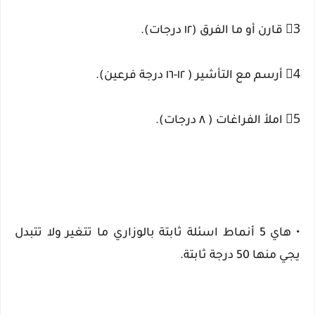
3⃣ قارن أو ما الفرق (١٢ درجات).
4⃣ أرسم مع التأشير ( ١٢-١٦ درجة فرعين).
5⃣ املأ الفراغات ( ٨ درجات).
• هاي 5 أنماط اسئلة ثابتة بالوزاري ما تتغير ولا تتبدل
يجي منها 50 درجة ثابتة.