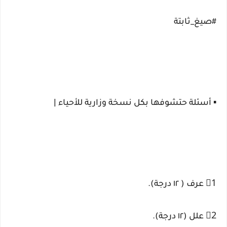
#صيغ_ثابتة
▪️ أسئلة حتشوفها بكل نسخة وزارية للأحياء |
1⃣ عرف ( ١٢ درجة).
2⃣ علل (١٢ درجة).