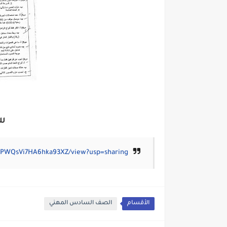
لل
5zPWQsVi7HA6hka93XZ/view?usp=sharing
الأقسام
الصف السادس المهني