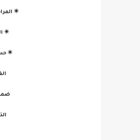
✴️ المرا
✴️ ا
✴️ حسب
الغ
ضمان
الذ