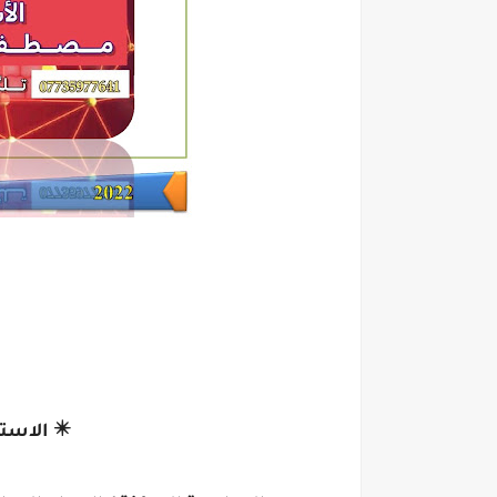
✴️ الاست