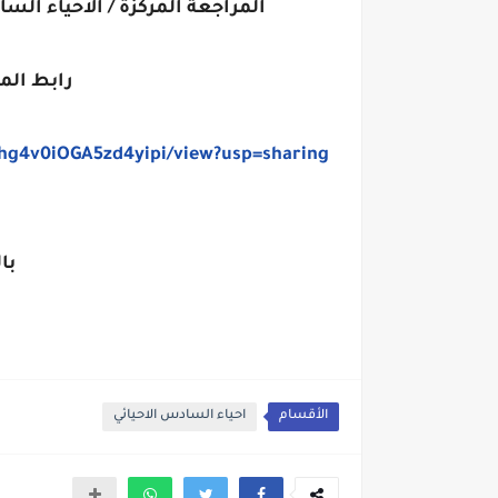
المراجعة المركزة / الاحياء السا
رابط الم
67hg4v0iOGA5zd4yipi/view?usp=sharing
با
الأقسام
احياء السادس الاحيائي