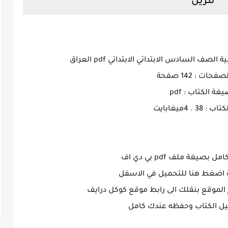
تنزيل
لصف السادس الابتدائي الابتدائي pdf العراق
حات : 142 صفحة
يغة الكتاب : pdf
‏38 . 4ميغابايت
بصيغة ملف pdf بي دي اف
 اضغط هنا للتحميل في الاسفل
الموقع بنقلك الى رابط موقع كوكل درايف
ل الكتاب وحفظه عندك كامل