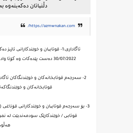
دڵنیاتان دەکەینەوە بە
https://azmwnakan.com/
ئاگاداری:1- قوتابیان و خوێندکارانی
30/07/2022 دەست پێدەکات وە کۆتا وادە 03/8/2021 دەبێت تا تەواوبوونی کاتی دەوامی فەرمی.
2- سەرجەم قوتابخانەکان و خوێندنگاکان ئاگادا
قوتابخانەکان و خوێندنگاکەن
3- بۆ سەرجەم قوتابیان و خوێندکارانی قۆناغی 
قوتابی / خوێندکارێک سودمەندبێت لە نمرە
هەڵوە