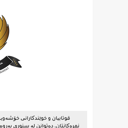
قوتابیان و خوێندکارانی خۆشەوی
نمرەکانتان، دەتوانن لە سنوری پەرو