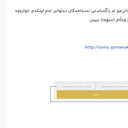
اتژمێر لە راگەیاندنی ئەنجامەکان دەتوانن لەم لینکەی خوارەوە
وەڵام (سۆما) ببینن.
http://soma.azmwna