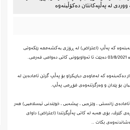
 ووردی لە پەڵپەکانتان دەکۆڵینەوە
 ئازیز دەکەینەوە کە پەڵپ (اعتراض) لە ڕۆژی یەکشەممە رێکەوتی
ر دەکەینەوە کە لەماوەی دیاریکراو بۆ پەڵپ گرتن ئامادەبن لە
یان بۆ پێدان و وەرگرتنەوەی فۆڕمی پەڵپ.
(ئامادەی زانستی ، وێژەیی ، پیشەیی ، خوێندنی ئیسلامیی) هەر
ی کێرڤ، بۆی هەیە لە کاتی پەڵپگرتندا (اعتراض) داوای
شاندنەوەی بکات ..