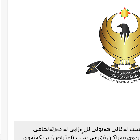
ست لەکاتی هەبونی ناڕەزایی لە دەرئەنجامی
ەردەی قەزاکان فۆرمی پەڵپ (اعتراض) پڕبکەنەوە،