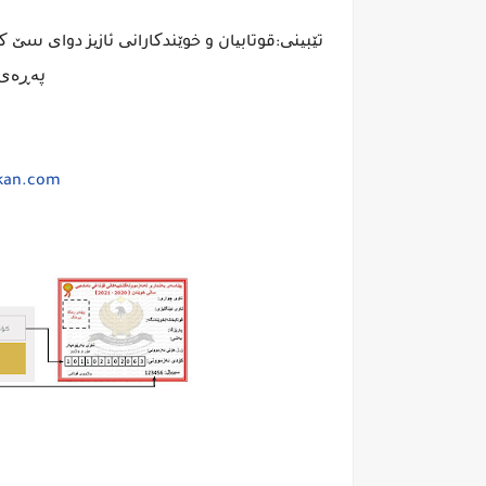
تێبینی:قوتابیان و خوێندکارانی ئازیز دوای سێ ک
پەڕەی 
kan.com/