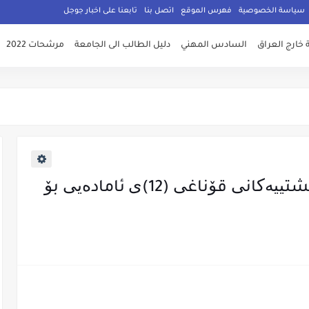
سياسة الخصوصية
فهرس الموقع
اتصل بنا
تابعنا على اخبار جوجل
 خارج العراق
السادس المهني
دليل الطالب الى الجامعة
مرشحات 2022
ئەنجامی کۆتایی تاقیکردنەوە گشتییەکانی قۆناغی (12)ی ئامادەیی بۆ