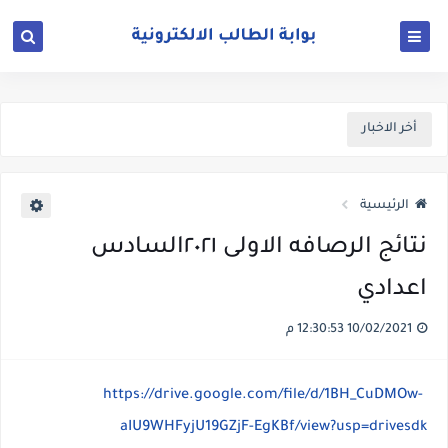
أخر الاخبار
الرئيسية
نتائج الرصافه الاولى ٢٠٢١السادس
اعدادي
10/02/2021 12:30:53 م
https://drive.google.com/file/d/1BH_CuDMOw-
aIU9WHFyjU19GZjF-EgKBf/view?usp=drivesdk