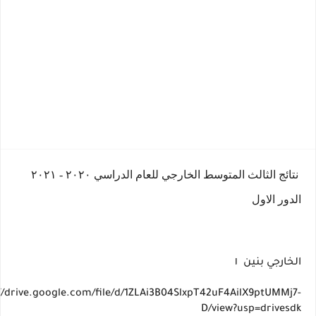
نتائج الثالث المتوسط الخارجي للعام الدراسي ٢٠٢٠ - ٢٠٢١
الدور الاول
الخارجي بنين ١
//drive.google.com/file/d/1ZLAi3B04SlxpT42uF4AilX9ptUMMj7-
D/view?usp=drivesdk