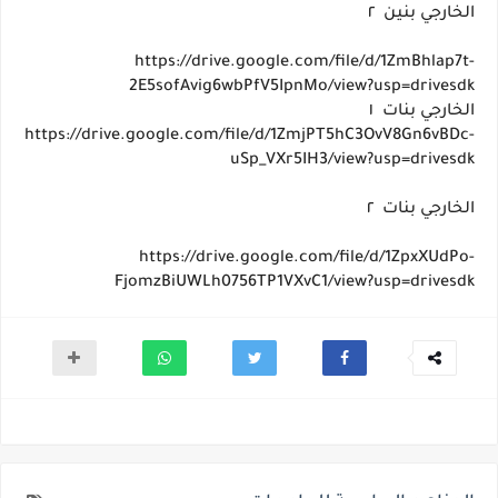
الخارجي بنين ٢
https://drive.google.com/file/d/1ZmBhlap7t-
2E5sofAvig6wbPfV5IpnMo/view?usp=drivesdk
الخارجي بنات ١
https://drive.google.com/file/d/1ZmjPT5hC3OvV8Gn6vBDc-
uSp_VXr5IH3/view?usp=drivesdk
الخارجي بنات ٢
https://drive.google.com/file/d/1ZpxXUdPo-
FjomzBiUWLh0756TP1VXvC1/view?usp=drivesdk