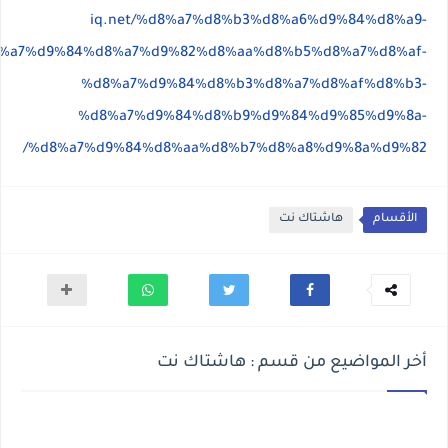
iq.net/%d8%a7%d8%b3%d8%a6%d9%84%d8%a9-
%a7%d9%84%d8%a7%d9%82%d8%aa%d8%b5%d8%a7%d8%af-
%d8%a7%d9%84%d8%b3%d8%a7%d8%af%d8%b3-
%d8%a7%d9%84%d8%b9%d9%84%d9%85%d9%8a-
%d8%a7%d9%84%d8%aa%d8%b7%d8%a8%d9%8a%d9%82/
الأقسام
هاشتاك نت
أخر المواضيع من قسم : هاشتاك نت