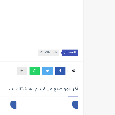
الأقسام
هاشتاك نت
أخر المواضيع من قسم : هاشتاك نت