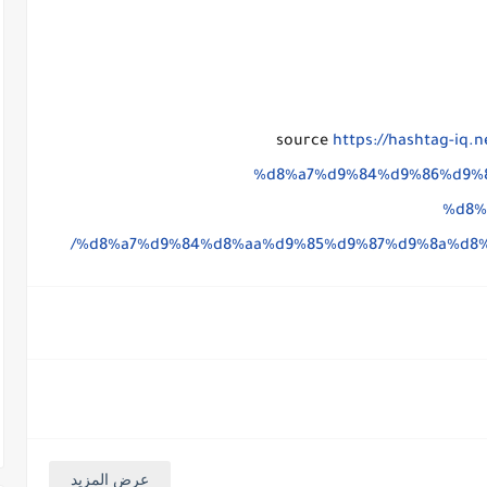
source
https://hashtag-i
%d8%a7%d9%84%d9%86%d9%
%d8%
%d8%a7%d9%84%d8%aa%d9%85%d9%87%d9%8a%d8%
عرض المزيد