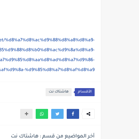
q.net/%d8%a7%d8%ac%d9%88%d8%a8%d8%a9-
85%d9%88%d8%b0%d8%ac%d9%8a%d8%a9-
a7%d9%85%d8%aa%d8%ad%d8%a7%d9%86-
af%d9%8a-%d9%85%d8%a7%d8%af%d8%a9/
الأقسام
هاشتاك نت
أخر المواضيع من قسم : هاشتاك نت