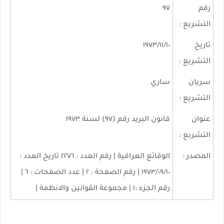
رقم
٩٧
التشريع :
تاريخ
١٩٧٣/١١/١٠
التشريع :
سريان
ساري
التشريع :
عنوان
قانون البريد رقم (٩٧) لسنة ١٩٧٣
التشريع :
المصدر :
الوقائع العراقية | رقم العدد : ٢٢٧٦ تاريخ العدد :
١٩٧٣/٠٩/١٠ | رقم الصفحة : ٢ | عدد الصفحات : ٦ |
رقم الجزء :١ | مجموعة القوانين والانظمة |