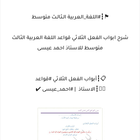
🏴┇#اللغة_العربية الـثالـث متوسط
شرح ابواب الفعل الثلاثي قواعد اللغة العربية الثالث
متوسط للاستاذ احمد عيسى
📋┇أبواب الفعل الثلاثي #قواعد
✍🏻┇الاستاذ | #احمد_عيسى ✔️