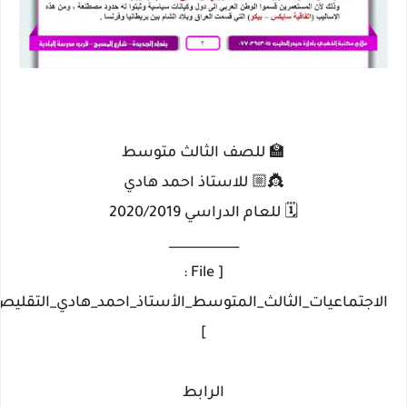
🏫 للصف الثالث متوسط
👸🏼 للاستاذ احمد هادي
🗓 للعام الدراسي 2020/2019
___________
[ File :
]
الرابط