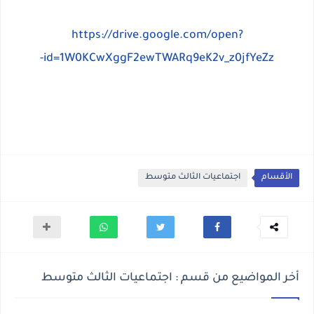
https://drive.google.com/open?
id=1W0KCwXggF2ewTWARq9eK2v_z0jfYeZz-
الأقسام
اجتماعيات الثالث متوسط
أخر المواضيع من قسم : اجتماعيات الثالث متوسط