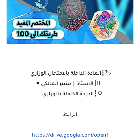
🏷┇المادة الداخلة بالامتحان الوزاري
✍🏻┇الاستاذ | بشير المالكي ♥️
💢┇الدرجة الكاملة بالـوزاري
الرابط
https://drive.google.com/open?