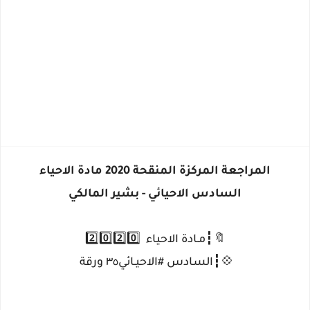
المراجعة المركزة المنقحة 2020 مادة الاحياء
السادس الاحيائي - بشير المالكي
🔖┇مـادة الاحياء 2️⃣0️⃣2️⃣0️⃣
💠┇السادس #الاحيـائي٣٥ ورقة