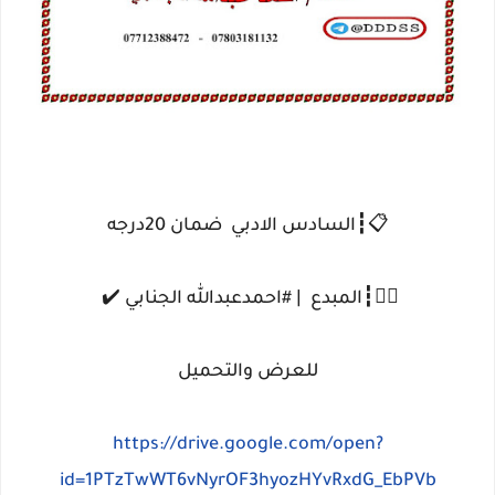
📋┇السادس الادبي ضمان 20درجه
✍🏻┇المبدع | #احمدعبدالله الجنابي ✔️
للعرض والتحميل
https://drive.google.com/open?
id=1PTzTwWT6vNyrOF3hyozHYvRxdG_EbPVb