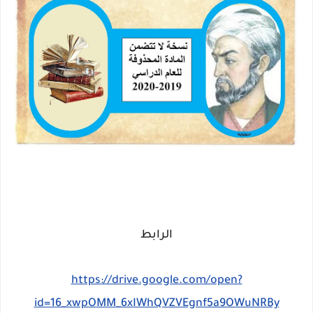
الرابط
https://drive.google.com/open?
id=16_xwpOMM_6xIWhQVZVEgnf5a9OWuNRBy