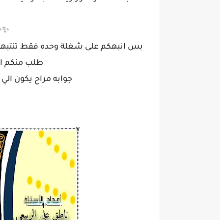
✨✨
بس انبهكم على شغلة وحده فقط تنتبهون الهه بصفحة ١٢ الفصل الاو
طلب منكم ال
جوابه مراح يكون الي 