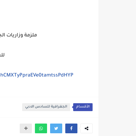
ملزمة وزاريات ال
لل
LRRhCMXTyPpraEVe0tamtssPdHYP
الأقسام
الجغرافية للسادس الادبي