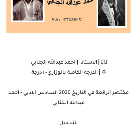
✍🏻┇الاستاذ | احمد عبدالله الجنابي
💢┇الدرجة الكاملة بالـوزاري١٠٠ درجة
مختصر الرائعة في التاريخ 2020 السادس الادبي - احمد
عبدالله الجنابي
للتحميل