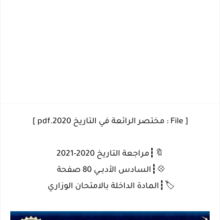
[ File : مختصر الرائعة في التاريخ 2020.pdf ]
🔖┇مراجعة التاريخ 2020-2021
💠┇السادس الأدبــي 80 صفحة
🏷┇المادة الداخلة بالامتحان الوزاري