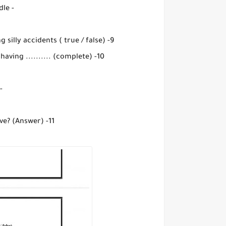
- he slips in the patdle
9- Lucy's brother is very clumsy and always having silly accidents ( true / false)
10- Samaras brother is very clumsy and always having .......... (complete)
accidents
11- How fast can some falcons dive? (Answer)