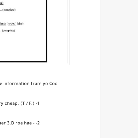
e information fram yo Coo:
1- The “panther” 3.D is actually very cheap. (T / F.)
2- - How many seats does the panther 3.D roe hae :