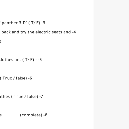
3- Some young men are more mnie of “panther 3.D" ( T/ F)
4- Children are interested in th er SQ und the sit in the back and try the electric seats and
)
5- - Lucy's brother fell in t with all his clothes on. ( T/ F)
6- Lucy played Sana: agedy play ( Truc / false)
7- Lucy's, ery inthe pool with all his clothes ( True / false)
8- ee spills his drink at lunch and then he ........... (complete)