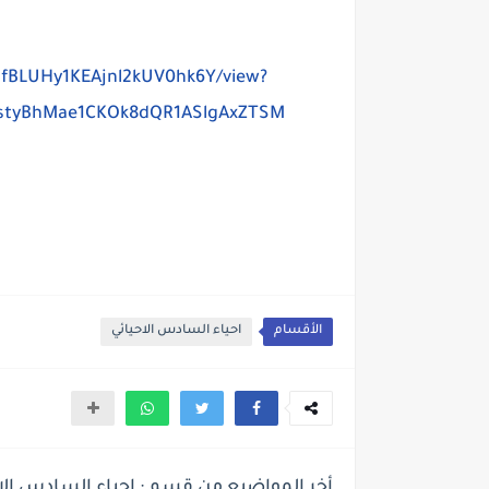
SqfBLUHy1KEAjnl2kUV0hk6Y/view?
JstyBhMae1CKOk8dQR1ASlgAxZTSM
الأقسام
احياء السادس الاحيائي
أخر المواضيع من قسم : احياء السادس الا