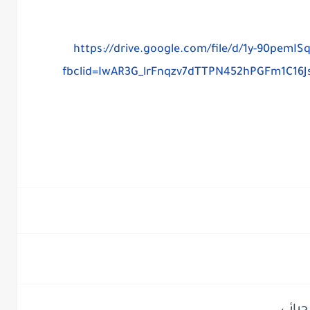
https://drive.google.com/file/d/1y-90pemI
fbclid=IwAR3G_lrFnqzv7dTTPN452hPGFm1C16
حيائي