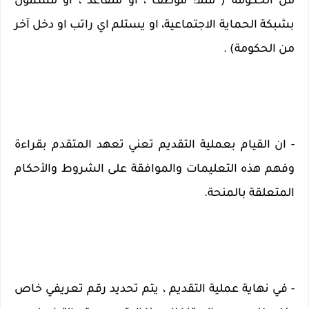
من الحكومة ( مثلا: ﻣﻮﻇﻒ ، او ﻣﺘﻘﺎﻋﺪ ، أو مشمول 
بشبكة الحماية الاجتماعية، او يستلم اي راﺗﺐ او دخل آﺧﺮ 
ﻣﻦ اﻟﺤﻜﻮﻣﺔ) .
- ان القيام بعملية التقديم تعني تعهد المتقدم بقراءة 
وفهم هذه التعليمات والموافقة على الشروط والأحكام 
المتعلقة بالمنحة.
- في نهاية عملية التقديم ، يتم تحديد رقم تعريفي خاص 