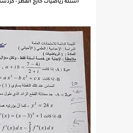
اسئلة رياضيات خارج القطر - كردستان السا