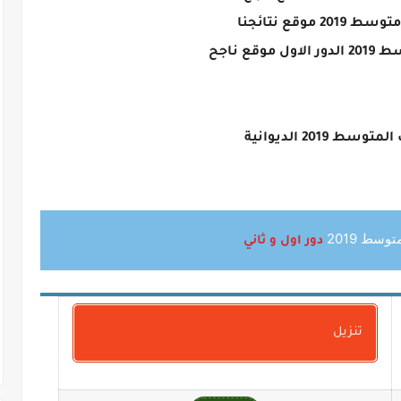
20 موقع نتائجنا
وقع ناجح
سط 2019 الديوانية
وسط 2019
دور اول و ثاني
تنزيل