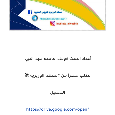
أعداد الست #وفاء_قاسم_عبد_النبي
تطلب حصرآ من #معهد_الوزيرية 📚
التحميل
https://drive.google.com/open?