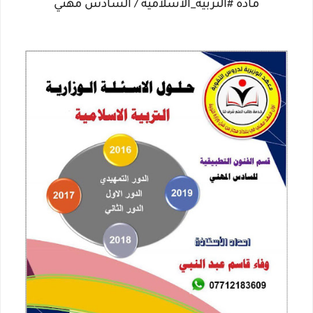
مادة #التربية_الأسلامية / السادس مهني