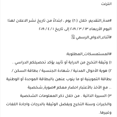
انترنت
#مدة_التقديم: خلال (٢٠) يوم ، ابتداءً من تاريخ نشر الاعلان لهذا
اليوم الأربعاء ١٣ / ٣ / ٢٠١٩ إلى تاريخ ١ / ٤ / ٢٠١٩
#أثناء_الدوام_الرسمي 🗓
#المستمسكات_المطلوبة:
١) وثيقة التخرج من الدراية أو تأييد يؤكد تحصيلكم الدراسي .
٢) هوية الأحوال المدنية / شهادة الجنسية / بطاقة السكن /
بطاقة التموينية او ما ينوب عنهن بالبطاقة الموحدة أو الوطنية
.. مع الأخذ بالأعتبار احضار معكم #صورة_شخصية
٣) السيرة الذاتية . من خلال ذكر المعلومات الشخصية
والخبرات وسنة التخرج ويفضل الوثيقة بالدرجات واجادة اللغات
وغيرها.