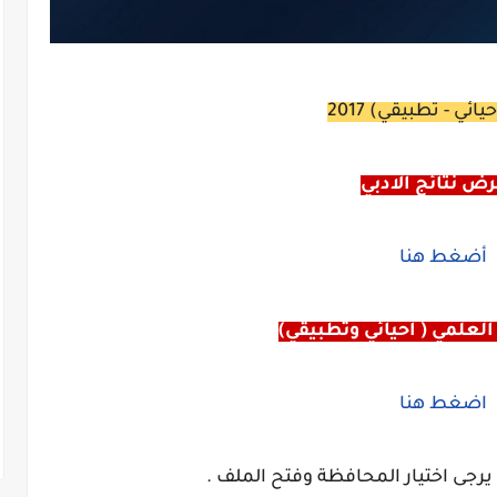
يائي - تطبيقي) 2017
ض نتائج الادبي
أضغط هنا
لعلمي ( احيائي وتطبيقي)
اضغط هنا
يرجى اختيار المحافظة وفتح الملف .