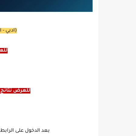
(ادبي - اح
للعر
للعرض نتائج ا
بعد الدخول على الرابط 