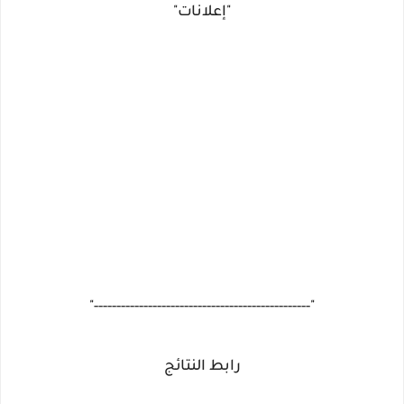
"إعلانات"
"------------------------------------------------"
رابط النتائج