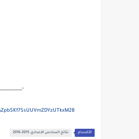
---------------"
0BxAZpbSKf7SsUUVmZDYzUTkxM28
الأقسام
نتائج السادس الاعدادي 2015-2016