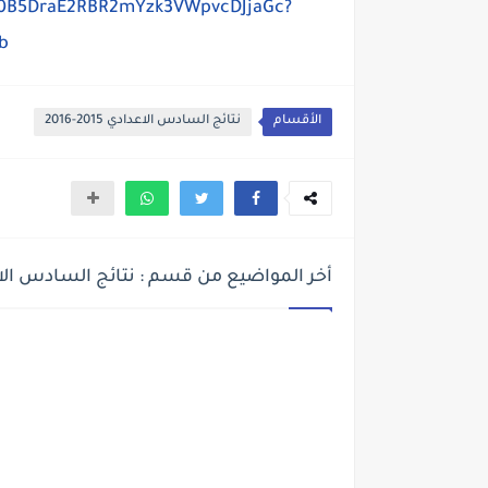
rs/0B5DraE2RBR2mYzk3VWpvcDJjaGc?
b
الأقسام
نتائج السادس الاعدادي 2015-2016
أخر المواضيع من قسم : نتائج السادس الاعدادي 15