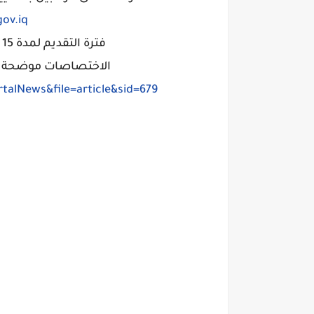
ov.iq
فترة التقديم لمدة 15 يوم و اعتبارا من تاريخ نشر الاعلان
الاختصاصات موضحة وح
talNews&file=article&sid=679