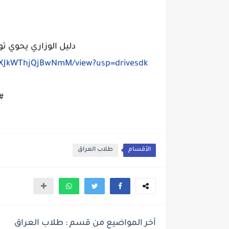
دليل الوزاري يحوي توز
baXJkWThjQjBwNmM/view?usp=drivesdk
#
الأقسام
طلاب العراق
أخر المواضيع من قسم : طلاب العراق