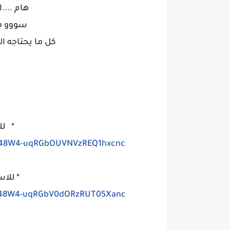
هام ....
سووو م
كل ما يحتاجه الطلا
* لل
0B248W4-uqRGbOUVNVzREQ1hxcnc
* للا
0B248W4-uqRGbV0dORzRUT05Xanc