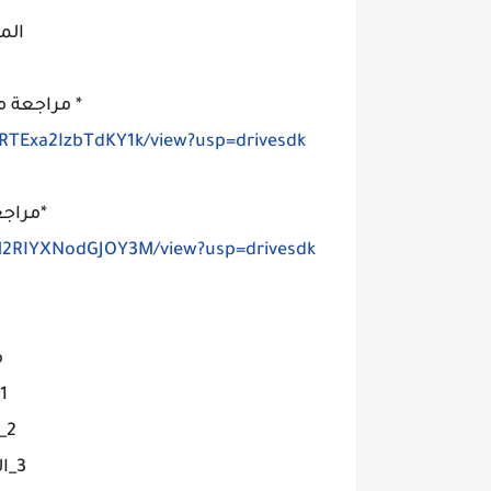
الم
* مراجعة م
bRTExa2IzbTdKY1k/view?usp=drivesdk
*مراجع
bM2RIYXNodGJOY3M/view?usp=drivesdk
م
1_الرموز الوراثية
2_رسومات مهمة
3_الوظائف والاهمية