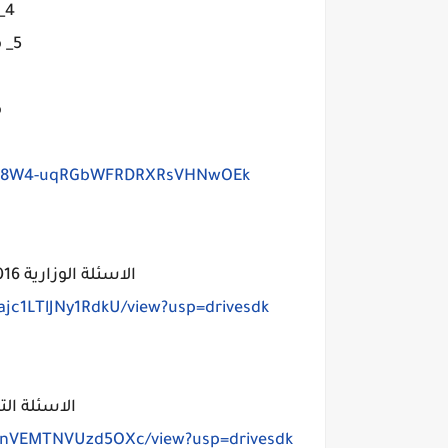
4_مقارنات مهمة
5_ ملخص وتعاريف

=0B248W4-uqRGbWFRDRXRsVHNwOEk
الاسئلة الوزارية 2016 دور اول مع حلولها الانموذجية
ajc1LTlJNy1RdkU/view?usp=drivesdk
يدية 2016 مع حلولها
bWnVEMTNVUzd5OXc/view?usp=drivesdk