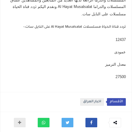
المسلسلات والدرما الرائعه لديها العديد من المتابعين والمشاهدين عشاق
المسلسلات والدراما Al Hayat Musalsalat ونقدم اليكم
قناة الحياة
تردد
مسلسلات على النايل سات.
تردد قناة الحياة مسلسلات Al Hayat Musalsalat على النايل سات:-
12437
عمودى
معدل الترميز
27500
الأقسام
اخبار العراق