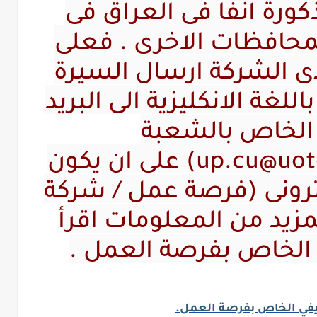
ورة انفاً في العراق في
محافظات الاخرى . فعلى
دى الشركة ارسال السيرة
للغة الانكليزية الى البريد
 الخاص بالشعبة
(up.cu@uotechnology.edu.iq) على ان يكون
تروني (فرصة عمل / شركة
زيد من المعلومات اقرأ
الخاص بفرصة العمل .
في الخاص بفرصة العمل.