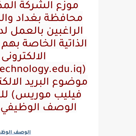
موزع الشركة المذك
محافظة بغداد وال
الراغبين بالعمل ل
الذاتية الخاصة بهم با
الالكتروني
موضوع البريد الالك
فيليب موريس) للم
الوصف الوظيفي 
الوصف الوظي