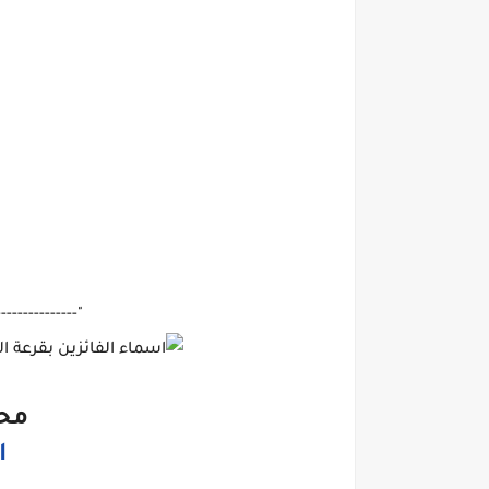
---------------"
محا
ا