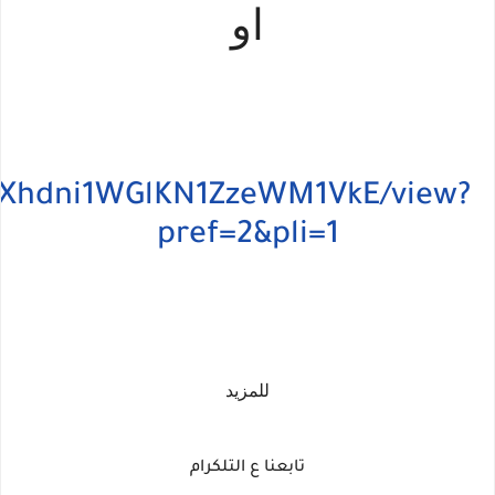
او
JU9Xhdni1WGlKN1ZzeWM1VkE/view?
pref=2&pli=1
للمزيد
تابعنا ع التلكرام